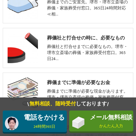
葬儀までのご安置先。堺市・堺市立斎場の
葬儀・家族葬受付窓口。365日24時間対応
≪相…
葬儀社と打合せの時に、必要なもの
葬儀社と打合せまでに必要なもの。堺市・
堺市立斎場の葬儀・家族葬受付窓口。365
日24…
葬儀までに準備が必要なお金
葬儀までに準備が必要な現金があります。
堺市・堺市立斎場の葬儀・家族葬受付窓
無料相談、随時受付
しております
口。3…
電話をかける
メール無料相談
かんたん入力
ご遺影のお写真を選ぶ
24時間365日