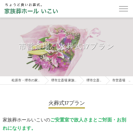
市営斎場 火葬式17プラン
松原市・堺市の家族葬は家族葬ホールいこい
堺市立斎場 家族葬・葬儀総合案内窓口
堺市立斎場 葬儀プラン
市営斎場 火葬式17プラン
火葬式17プラン
家族葬ホールいこいの
ご安置室で故人さまとご対面・お別
れになります。