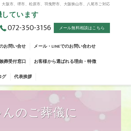
。大阪市、堺市、松原市、羽曳野市、大阪狭山市、八尾市ご対応
待機しています
072-350-3156
メール無料相談はこちら
のお問い合せ
メール・LINEでのお問い合わせ
家族葬受付窓口
お客様から選ばれる理由・特徴
 死産とは
ログ
代表挨拶
 火葬手続きについて
家族葬問合せ窓口
 葬儀について
・家族葬受付窓口
ゃんのご葬儀に
 副葬品について
 火葬について