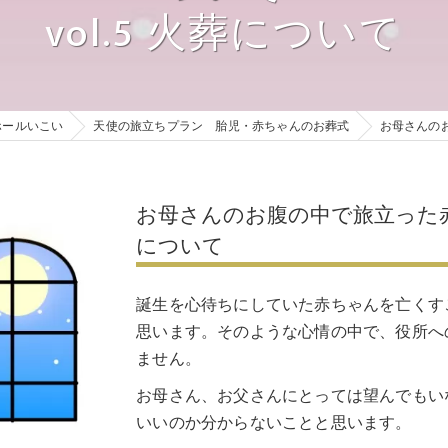
お母さんのお腹の中で旅立った赤ちゃんのご葬儀についてvol.6
vol.5 火葬について
市営斎場 火葬式17プラン
戒名の付け方
お母さんのお腹の中で旅立った赤ちゃんのご葬儀についてvol.7
市営斎場 一日葬27プラン
お焼香の回数
市営斎場 一日葬35プラン
ご安置先
ホールいこい
天使の旅立ちプラン 胎児・赤ちゃんのお葬式
お母さんのお
市営斎場 家族葬38プラン
葬儀までの準備物
市営斎場 家族葬48プラン
葬儀までに必要な
お母さんのお腹の中で旅立った赤ち
市営斎場 家族葬58プラン
について
ご遺影写真
市営斎場 いこい68プラン
副葬品
誕生を心待ちにしていた赤ちゃんを亡くす
市営斎場 いこい88プラン
思います。そのような心情の中で、役所へ
参列者のリストア
ません。
市営斎場 いこい108プラン
お母さん、お父さんにとっては望んでもい
市営斎場 いこい128プラン
いいのか分からないことと思います。