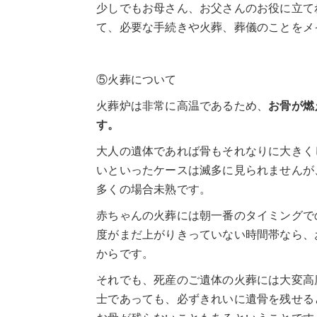
少しでもお母さん、お父さんのお役に立て
市営斎場 胡蝶158プラン
て、必要な手続きや火葬、葬儀のことをメ
堺市民 生活保護葬
堺市立斎場 会館案内
⑤火葬について
火葬炉は非常に高温であるため、
お骨が燃
堺市立斎場 おすすめ理由
す。
堺市立斎場のよく伺うご質問
大人の遺体であれば骨もそれなりに大きく
いといったケースは滅多に見られませんが
堺市立斎場 葬儀の流れ
多くの場合未熟です。
堺市立斎場 お葬式のご準備
赤ちゃんの火葬には朝一番のタイミングで
度がまだ上がりきっていない時間帯なら、
お葬式の形式
からです。
事前相談
それでも、死産のご遺体の火葬には大変高
士であっても、必ずきれいに遺骨を残せる
ご宗旨ご宗派の確認