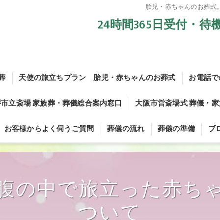
胎児・赤ちゃんのお葬式
24時間365日受付・
葬
天使の旅立ちプラン 胎児・赤ちゃんのお葬式
お電話で
堺市立斎場 家族葬・葬儀総合案内窓口
大阪市営斎場式 葬儀・
お母さんのお腹の中で旅立った赤ちゃんのご葬儀についてvol.1
お客様からよく伺うご質問
葬儀の流れ
葬儀の準備
ブ
お母さんのお腹の中で旅立った赤ちゃんのご葬儀についてvol.2
堺斎場 葬儀・家族葬お電話での問い合せ
【大阪市営斎場】葬儀・
お母さんのお腹の中で旅立った赤ちゃんのご葬儀についてvol.3
堺斎場 メールでのお問い合わせ
大阪市立瓜破斎場式 葬儀
生前相談
腹の中で旅立った赤ち
お母さんのお腹の中で旅立った赤ちゃんのご葬儀についてvol.4
堺市立斎場 葬儀プラン
葬儀の形式
お母さんのお腹の中で旅立った赤ちゃんのご葬儀についてvol.5
ついて
市営斎場 火葬式9.8プラン
宗派の確認