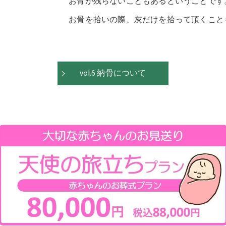
お骨が残らないこともあるということです
お戒名の付け方
お骨を拾いの際、灰だけを拾って頂くこと
焼香の作法
葬儀までのご安置先
vol.6 納骨について
葬儀社と打合せの時に、必要なもの
葬儀までに準備が必要なお金
ご遺影のお写真を選ぶ
棺の中に入れてあげる物
お葬式のお声掛け