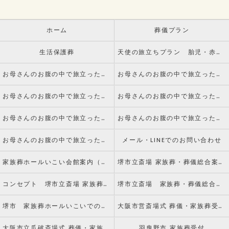
ホーム
葬儀プラン
生活保護葬
天使の旅立ちプラン 胎児・赤ちゃんのお葬式
お母さんのお腹の中で旅立った赤ちゃんのご葬儀についてvol.1 死産とは
お母さんのお腹の中で旅立った赤ちゃんのご葬儀についてvol.2 火葬手続きについて
お母さんのお腹の中で旅立った赤ちゃんのご葬儀についてvol.3 葬儀について
お母さんのお腹の中で旅立った赤ちゃんのご葬儀についてvol.4 副葬品について
お母さんのお腹の中で旅立った赤ちゃんのご葬儀についてvol.5 火葬について
お母さんのお腹の中で旅立った赤ちゃんのご葬儀についてvol.6 納骨について
お母さんのお腹の中で旅立った赤ちゃんのご葬儀についてvol.7 水子供養とは
メール・LINEでのお問い合わせ
家族葬ホールいこい会館案内（アクセス）
堺市立斎場 家族葬・葬儀総合案内窓口
コンセプト 堺市立斎場 家族葬・葬儀総合案内窓口
堺市立斎場 家族葬・葬儀総合案内窓口のお客様からの声
堺市 家族葬ホールいこいでのお葬式
大阪市営斎場式 葬儀・家族葬受付窓口
大阪市立瓜破斎場式 葬儀・家族葬受付窓口
羽曳野市 家族葬受付