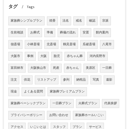
タグ
Tags
家族葬シンプルプラン
焼香
法名
戒名
確認
宗派
生前相談
お葬式
準備
葬儀の流れ
安置
館内案内
佃斎場
小林斎場
北斎場
鶴見斎場
瓜破斎場
八尾市
大阪市
事例
大阪
胎児
赤ちゃん葬
河内長野市
富田林市
大阪狭山市
死産
赤ちゃん
美原区
一日葬
注文
供花
リストアップ
参列
納棺品
写真
遺影
現金
よくある質問
家族葬プレミアムプラン
家族葬ベーシックプラン
一日葬プラン
火葬式プラン
代表挨拶
プライバシーポリシー
お問い合わせ
家族葬ホールいこい
アクセス
いこいとは
スタッフ
プラン
サービス