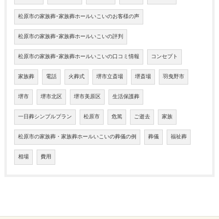
松原市の家族葬･家族葬ホールいこいのお客様の声
松原市の家族葬･家族葬ホールいこいの評判
松原市の家族葬･家族葬ホールいこいの口コミ情報
コンセプト
家族葬
電話
火葬式
堺市立斎場
堺斎場
羽曳野市
堺市
堺市北区
堺市美原区
生活保護葬
一日葬シンプルプラン
松原市
危篤
ご逝去
家族
松原市の家族葬・家族葬ホールいこいの葬儀の例
葬儀
福祉葬
相場
費用