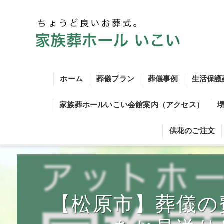
ホーム
葬儀プラン
葬儀事例
生活保護
家族葬ホールいこい会館案内（アクセス）
火葬式シンプルプラン
供花のご注文
火葬式プラン
一日葬シンプルプラン
一日葬プラン
【松原市】葬儀の
家族葬シンプルプラン