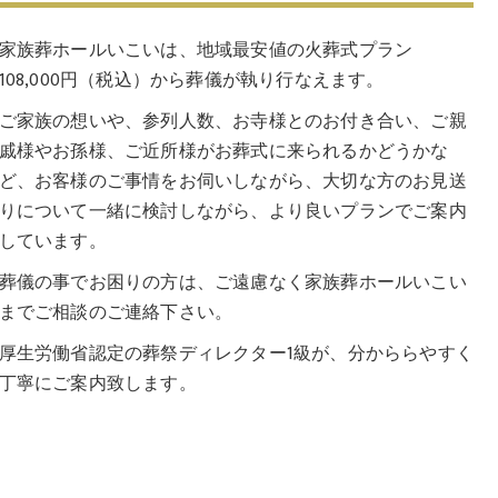
市営斎場 胡蝶158プラン
家族葬ホールいこいは、地域最安値の火葬式プラン
堺市民 生活保護葬
108,000円（税込）から葬儀が執り行なえます。
ご家族の想いや、参列人数、お寺様とのお付き合い、ご親
堺市立斎場 会館案内
戚様やお孫様、ご近所様がお葬式に来られるかどうかな
堺市立斎場 おすすめ理由
ど、お客様のご事情をお伺いしながら、大切な方のお見送
りについて一緒に検討しながら、より良いプランでご案内
堺市立斎場のよく伺うご質問
しています。
堺市立斎場 葬儀の流れ
葬儀の事でお困りの方は、ご遠慮なく家族葬ホールいこい
までご相談のご連絡下さい。
堺市立斎場 お葬式のご準備
厚生労働省認定の葬祭ディレクター1級が、分かららやすく
お葬式の形式
丁寧にご案内致します。
事前相談
ご宗旨ご宗派の確認