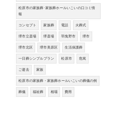
松原市の家族葬･家族葬ホールいこいの口コミ情
報
コンセプト
家族葬
電話
火葬式
堺市立斎場
堺斎場
羽曳野市
堺市
堺市北区
堺市美原区
生活保護葬
一日葬シンプルプラン
松原市
危篤
ご逝去
家族
松原市の家族葬・家族葬ホールいこいの葬儀の例
葬儀
福祉葬
相場
費用