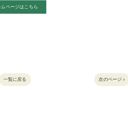
ームページはこちら
お戒名の付け方
焼香の作法
葬儀までのご安置先
葬儀社と打合せの時に、必要なもの
葬儀までに準備が必要なお金
ご遺影のお写真を選ぶ
一覧に戻る
次のページ >
棺の中に入れてあげる物
お葬式のお声掛け