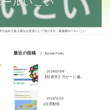
ホールいこい
 納骨について
 水子供養とは
持ち込めて故人様をお見送りして頂けます。家族葬ホールいこい
現金
最近の投稿
Recent Posts
2024/01/09
【松原市】万が一に備えた事前の相談受付しています。
ップ
2023/12/23
※注意勧告