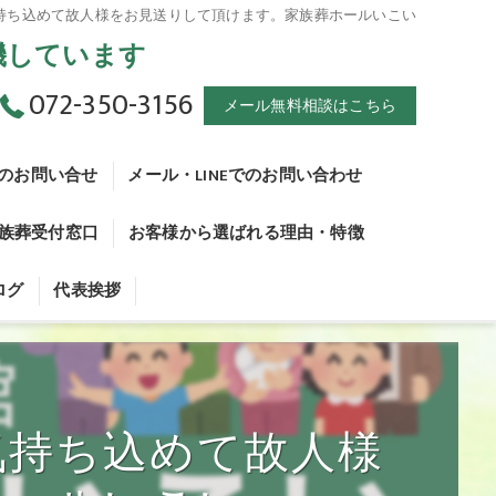
持ち込めて故人様をお見送りして頂けます。家族葬ホールいこい
待機しています
072-350-3156
メール無料相談はこちら
のお問い合せ
メール・LINEでのお問い合わせ
家族葬受付窓口
お客様から選ばれる理由・特徴
 死産とは
ログ
代表挨拶
 火葬手続きについて
家族葬問合せ窓口
 葬儀について
・家族葬受付窓口
 副葬品について
気持ち込めて故人様
 火葬について