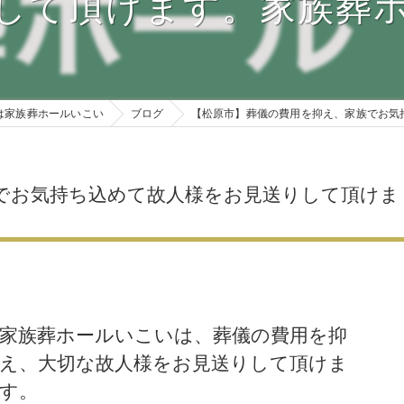
して頂けます。家族葬
お母さんのお腹の中で旅立った赤ちゃんのご葬儀についてvol.6
市営斎場 火葬式17プラン
戒名の付け方
お母さんのお腹の中で旅立った赤ちゃんのご葬儀についてvol.7
市営斎場 一日葬27プラン
お焼香の回数
市営斎場 一日葬35プラン
ご安置先
は家族葬ホールいこい
ブログ
【松原市】葬儀の費用を抑え、家族でお気
市営斎場 家族葬38プラン
葬儀までの準備物
市営斎場 家族葬48プラン
葬儀までに必要な
でお気持ち込めて故人様をお見送りして頂けま
市営斎場 家族葬58プラン
ご遺影写真
市営斎場 いこい68プラン
副葬品
市営斎場 いこい88プラン
参列者のリストア
家族葬ホールいこいは、葬儀の費用を抑
市営斎場 いこい108プラン
え、大切な故人様をお見送りして頂けま
市営斎場 いこい128プラン
す。