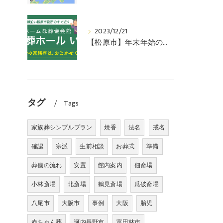
2023/12/21
【松原市】年末年始のお知らせ。地域密着の葬儀式場「家族葬ホールいこい」
タグ
Tags
家族葬シンプルプラン
焼香
法名
戒名
確認
宗派
生前相談
お葬式
準備
葬儀の流れ
安置
館内案内
佃斎場
小林斎場
北斎場
鶴見斎場
瓜破斎場
八尾市
大阪市
事例
大阪
胎児
赤ちゃん葬
河内長野市
富田林市