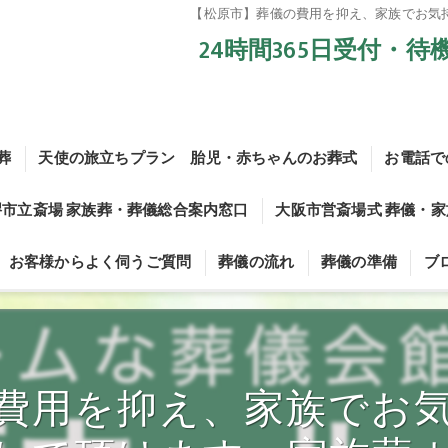
【松原市】葬儀の費用を抑え、家族でお気
24時間365日受付・
葬
天使の旅立ちプラン 胎児・赤ちゃんのお葬式
お電話で
堺市立斎場 家族葬・葬儀総合案内窓口
大阪市営斎場式 葬儀・
お母さんのお腹の中で旅立った赤ちゃんのご葬儀についてvol.1
お客様からよく伺うご質問
葬儀の流れ
葬儀の準備
ブ
お母さんのお腹の中で旅立った赤ちゃんのご葬儀についてvol.2
堺斎場 葬儀・家族葬お電話での問い合せ
【大阪市営斎場】葬儀・
お母さんのお腹の中で旅立った赤ちゃんのご葬儀についてvol.3
堺斎場 メールでのお問い合わせ
大阪市立瓜破斎場式 葬儀
生前相談
お母さんのお腹の中で旅立った赤ちゃんのご葬儀についてvol.4
堺市立斎場 葬儀プラン
葬儀の形式
費用を抑え、家族でお
お母さんのお腹の中で旅立った赤ちゃんのご葬儀についてvol.5
市営斎場 火葬式9.8プラン
宗派の確認