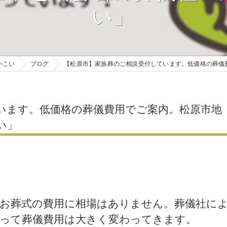
お母さんのお腹の中で旅立った赤ちゃんのご葬儀についてvol.6
い」
市営斎場 火葬式17プラン
戒名の付け方
お母さんのお腹の中で旅立った赤ちゃんのご葬儀についてvol.7
市営斎場 一日葬27プラン
お焼香の回数
市営斎場 一日葬35プラン
ご安置先
いこい
ブログ
【松原市】家族葬のご相談受付しています。低価格の葬儀
市営斎場 家族葬38プラン
葬儀までの準備物
市営斎場 家族葬48プラン
葬儀までに必要な
います。低価格の葬儀費用でご案内。松原市地
市営斎場 家族葬58プラン
い」
ご遺影写真
市営斎場 いこい68プラン
副葬品
市営斎場 いこい88プラン
参列者のリストア
市営斎場 いこい108プラン
お葬式の費用に相場はありません。葬儀社に
市営斎場 いこい128プラン
って葬儀費用は大きく変わってきます。