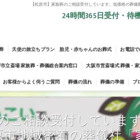
【松原市】家族葬のご相談受付しています。低価格の葬儀
24時間365日受付・
葬
天使の旅立ちプラン 胎児・赤ちゃんのお葬式
お電話で
堺市立斎場 家族葬・葬儀総合案内窓口
大阪市営斎場式 葬儀・
お母さんのお腹の中で旅立った赤ちゃんのご葬儀についてvol.1
お客様からよく伺うご質問
葬儀の流れ
葬儀の準備
ブ
お母さんのお腹の中で旅立った赤ちゃんのご葬儀についてvol.2
堺斎場 葬儀・家族葬お電話での問い合せ
【大阪市営斎場】葬儀・
お母さんのお腹の中で旅立った赤ちゃんのご葬儀についてvol.3
堺斎場 メールでのお問い合わせ
大阪市立瓜破斎場式 葬儀
生前相談
のご相談受付していま
お母さんのお腹の中で旅立った赤ちゃんのご葬儀についてvol.4
堺市立斎場 葬儀プラン
葬儀の形式
お母さんのお腹の中で旅立った赤ちゃんのご葬儀についてvol.5
原市地域密着の葬儀社「
市営斎場 火葬式9.8プラン
宗派の確認