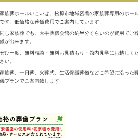
市営斎場 胡蝶158プラン
家族葬ホールいこいは、松原市地域密着の家族葬専用のホー
堺市民 生活保護葬
です。低価格な葬儀費用でご案内しています。
同じ家族葬でも、大手葬儀会館の約半分くらいのが費用でご
堺市立斎場 会館案内
儀が出来ます。
堺市立斎場 おすすめ理由
ぜひ一度、無料相談・無料お見積もり・館内見学にお越しく
さい。
堺市立斎場のよく伺うご質問
家族葬、一日葬、火葬式、生活保護葬儀などご希望に沿った
堺市立斎場 葬儀の流れ
儀プランでご案内致します。
堺市立斎場 お葬式のご準備
お葬式の形式
事前相談
ご宗旨ご宗派の確認