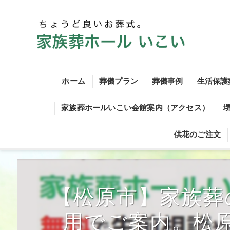
ホーム
葬儀プラン
葬儀事例
生活保護
家族葬ホールいこい会館案内（アクセス）
火葬式シンプルプラン
供花のご注文
火葬式プラン
一日葬シンプルプラン
【松原市】家族葬
一日葬プラン
家族葬シンプルプラン
用でご案内。松