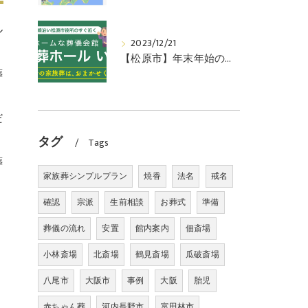
ル
2023/12/21
【松原市】年末年始のお知らせ。地域密着の葬儀式場「家族葬ホールいこい」
葬
だ
タグ
Tags
葬
家族葬シンプルプラン
焼香
法名
戒名
確認
宗派
生前相談
お葬式
準備
葬儀の流れ
安置
館内案内
佃斎場
小林斎場
北斎場
鶴見斎場
瓜破斎場
八尾市
大阪市
事例
大阪
胎児
赤ちゃん葬
河内長野市
富田林市