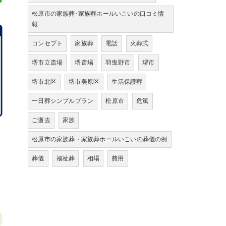
松原市の家族葬･家族葬ホールいこいの口コミ情
報
コンセプト
家族葬
電話
火葬式
堺市立斎場
堺斎場
羽曳野市
堺市
堺市北区
堺市美原区
生活保護葬
一日葬シンプルプラン
松原市
危篤
ご逝去
家族
松原市の家族葬・家族葬ホールいこいの葬儀の例
葬儀
福祉葬
相場
費用