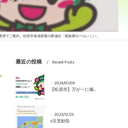
 納骨について
 水子供養とは
費用でご案内。松原市地域密着の葬儀社「家族葬ホールいこい」
現金
最近の投稿
Recent Posts
2024/01/09
【松原市】万が一に備えた事前の相談受付しています。
ップ
よ
2023/12/23
※注意勧告