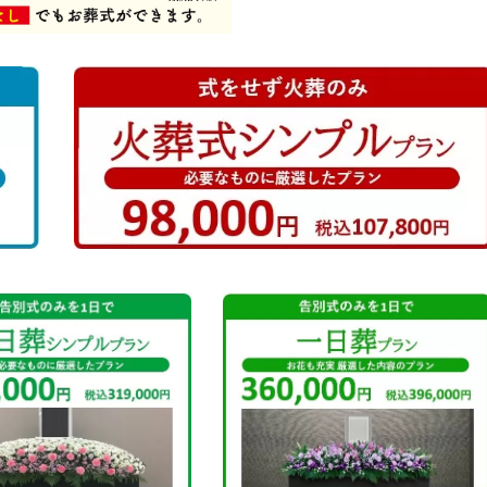
お戒名の付け方
焼香の作法
葬儀までのご安置先
葬儀社と打合せの時に、必要なもの
葬儀までに準備が必要なお金
ご遺影のお写真を選ぶ
棺の中に入れてあげる物
お葬式のお声掛け