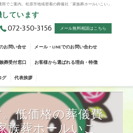
費用でご案内。松原市地域密着の葬儀社「家族葬ホールいこい」
待機しています
072-350-3156
メール無料相談はこちら
のお問い合せ
メール・LINEでのお問い合わせ
家族葬受付窓口
お客様から選ばれる理由・特徴
 死産とは
ログ
代表挨拶
 火葬手続きについて
家族葬問合せ窓口
 葬儀について
・家族葬受付窓口
す。低価格の葬儀費
 副葬品について
 火葬について
家族葬ホールいこ