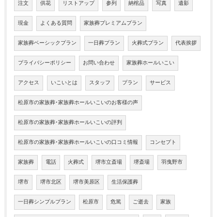
注文
供花
リストアップ
参列
納棺品
写真
遺影
現金
よくある質問
家族葬プレミアムプラン
家族葬ベーシックプラン
一日葬プラン
火葬式プラン
代表挨拶
プライバシーポリシー
お問い合わせ
家族葬ホールいこい
アクセス
いこいとは
スタッフ
プラン
サービス
松原市の家族葬･家族葬ホールいこいのお客様の声
松原市の家族葬･家族葬ホールいこいの評判
松原市の家族葬･家族葬ホールいこいの口コミ情報
コンセプト
家族葬
電話
火葬式
堺市立斎場
堺斎場
羽曳野市
堺市
堺市北区
堺市美原区
生活保護葬
一日葬シンプルプラン
松原市
危篤
ご逝去
家族