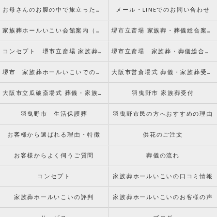
お母さんのお腹の中で旅立った赤ちゃんのご葬儀についてvol.7 水子供養とは
メール・LINEでのお問い合わせ
家族葬ホールいこい会館案内（アクセス）
堺市立斎場 家族葬・葬儀総合案内窓口
コンセプト 堺市立斎場 家族葬・葬儀総合案内窓口
堺市立斎場 家族葬・葬儀総合案内窓口のお客様からの声
堺市 家族葬ホールいこいでのお葬式
大阪市営斎場式 葬儀・家族葬受付窓口
大阪市立瓜破斎場式 葬儀・家族葬受付窓口
羽曳野市 家族葬受付
羽曳野市 生活保護葬
羽曳野市民の方へおすすめの理由
お客様から選ばれる理由・特徴
供花のご注文
お客様からよく伺うご質問
葬儀の流れ
コンセプト
家族葬ホールいこいの口コミ情報
家族葬ホールいこいの評判
家族葬ホールいこいのお客様の声