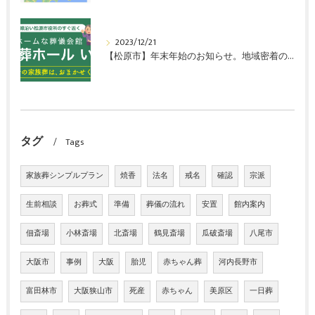
2023/12/21
【松原市】年末年始のお知らせ。地域密着の葬儀式場「家族葬ホールいこい」
タグ
Tags
家族葬シンプルプラン
焼香
法名
戒名
確認
宗派
生前相談
お葬式
準備
葬儀の流れ
安置
館内案内
佃斎場
小林斎場
北斎場
鶴見斎場
瓜破斎場
八尾市
大阪市
事例
大阪
胎児
赤ちゃん葬
河内長野市
富田林市
大阪狭山市
死産
赤ちゃん
美原区
一日葬