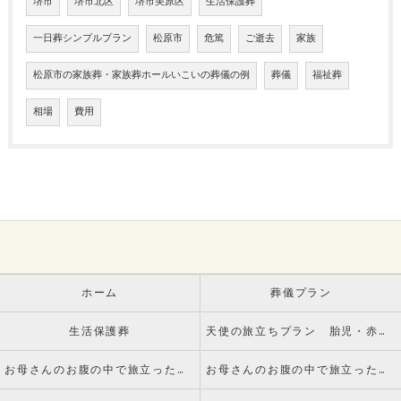
堺市
堺市北区
堺市美原区
生活保護葬
一日葬シンプルプラン
松原市
危篤
ご逝去
家族
松原市の家族葬・家族葬ホールいこいの葬儀の例
葬儀
福祉葬
相場
費用
ホーム
葬儀プラン
生活保護葬
天使の旅立ちプラン 胎児・赤ちゃんのお葬式
お母さんのお腹の中で旅立った赤ちゃんのご葬儀についてvol.1 死産とは
お母さんのお腹の中で旅立った赤ちゃんのご葬儀についてvol.2 火葬手続きについて