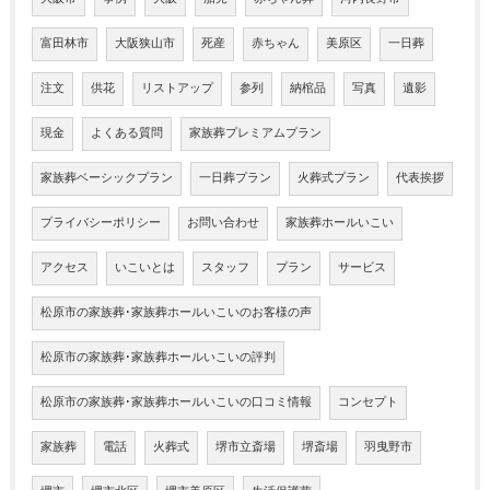
富田林市
大阪狭山市
死産
赤ちゃん
美原区
一日葬
注文
供花
リストアップ
参列
納棺品
写真
遺影
現金
よくある質問
家族葬プレミアムプラン
家族葬ベーシックプラン
一日葬プラン
火葬式プラン
代表挨拶
プライバシーポリシー
お問い合わせ
家族葬ホールいこい
アクセス
いこいとは
スタッフ
プラン
サービス
松原市の家族葬･家族葬ホールいこいのお客様の声
松原市の家族葬･家族葬ホールいこいの評判
松原市の家族葬･家族葬ホールいこいの口コミ情報
コンセプト
家族葬
電話
火葬式
堺市立斎場
堺斎場
羽曳野市