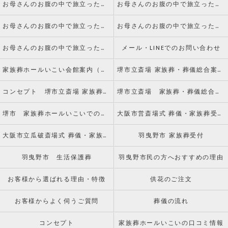
お母さんのお腹の中で旅立った赤ちゃんのご葬儀についてvol.3 葬儀について
お母さんのお腹の中で旅立った赤ちゃんのご葬儀についてvol.4 副葬品について
お母さんのお腹の中で旅立った赤ちゃんのご葬儀についてvol.5 火葬について
お母さんのお腹の中で旅立った赤ちゃんのご葬儀についてvol.6 納骨について
お母さんのお腹の中で旅立った赤ちゃんのご葬儀についてvol.7 水子供養とは
メール・LINEでのお問い合わせ
家族葬ホールいこい会館案内（アクセス）
堺市立斎場 家族葬・葬儀総合案内窓口
コンセプト 堺市立斎場 家族葬・葬儀総合案内窓口
堺市立斎場 家族葬・葬儀総合案内窓口のお客様からの声
堺市 家族葬ホールいこいでのお葬式
大阪市営斎場式 葬儀・家族葬受付窓口
大阪市立瓜破斎場式 葬儀・家族葬受付窓口
羽曳野市 家族葬受付
羽曳野市 生活保護葬
羽曳野市民の方へおすすめの理由
お客様から選ばれる理由・特徴
供花のご注文
お客様からよく伺うご質問
葬儀の流れ
コンセプト
家族葬ホールいこいの口コミ情報