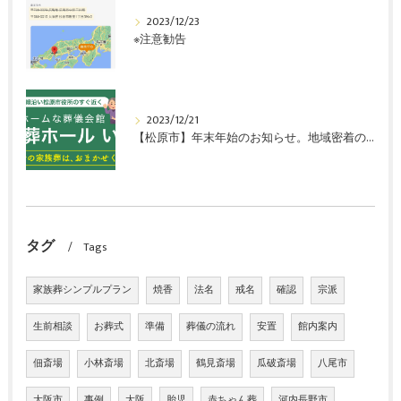
2023/12/23
※注意勧告
2023/12/21
【松原市】年末年始のお知らせ。地域密着の葬儀式場「家族葬ホールいこい」
タグ
Tags
家族葬シンプルプラン
焼香
法名
戒名
確認
宗派
生前相談
お葬式
準備
葬儀の流れ
安置
館内案内
佃斎場
小林斎場
北斎場
鶴見斎場
瓜破斎場
八尾市
大阪市
事例
大阪
胎児
赤ちゃん葬
河内長野市