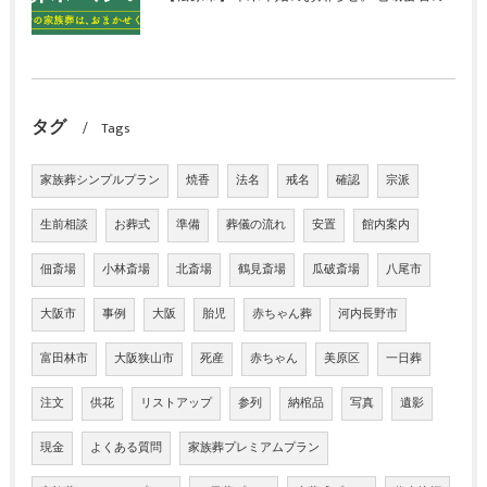
タグ
Tags
家族葬シンプルプラン
焼香
法名
戒名
確認
宗派
生前相談
お葬式
準備
葬儀の流れ
安置
館内案内
佃斎場
小林斎場
北斎場
鶴見斎場
瓜破斎場
八尾市
大阪市
事例
大阪
胎児
赤ちゃん葬
河内長野市
富田林市
大阪狭山市
死産
赤ちゃん
美原区
一日葬
注文
供花
リストアップ
参列
納棺品
写真
遺影
現金
よくある質問
家族葬プレミアムプラン