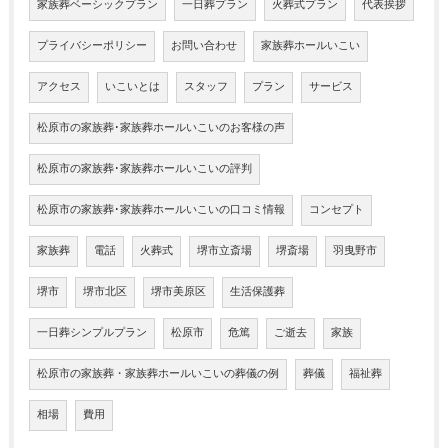
家族葬ベーシックプラン
一日葬プラン
火葬式プラン
代表挨拶
プライバシーポリシー
お問い合わせ
家族葬ホールいこい
アクセス
いこいとは
スタッフ
プラン
サービス
松原市の家族葬･家族葬ホールいこいのお客様の声
松原市の家族葬･家族葬ホールいこいの評判
松原市の家族葬･家族葬ホールいこいの口コミ情報
コンセプト
家族葬
電話
火葬式
堺市立斎場
堺斎場
羽曳野市
堺市
堺市北区
堺市美原区
生活保護葬
一日葬シンプルプラン
松原市
危篤
ご逝去
家族
松原市の家族葬・家族葬ホールいこいの葬儀の例
葬儀
福祉葬
相場
費用